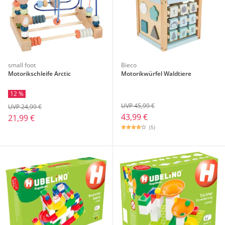
small foot
Bieco
Motorikschleife Arctic
Motorikwürfel Waldtiere
12 %
UVP 45,99 €
UVP 24,99 €
43,99 €
21,99 €
(5)