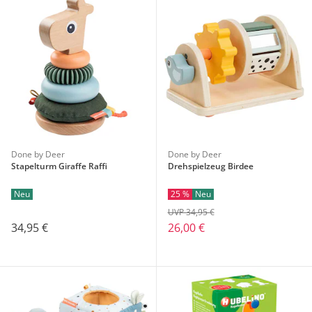
Done by Deer
Done by Deer
Stapelturm Giraffe Raffi
Drehspielzeug Birdee
Neu
25 %
Neu
UVP 34,95 €
34,95 €
26,00 €