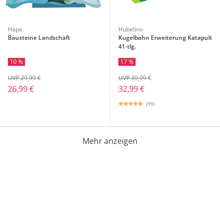
Hape
Hubelino
Bausteine Landschaft
Kugelbahn Erweiterung Katapult
41-tlg.
10 %
17 %
UVP 29,99 €
UVP 39,99 €
26,99 €
32,99 €
(99)
Mehr anzeigen