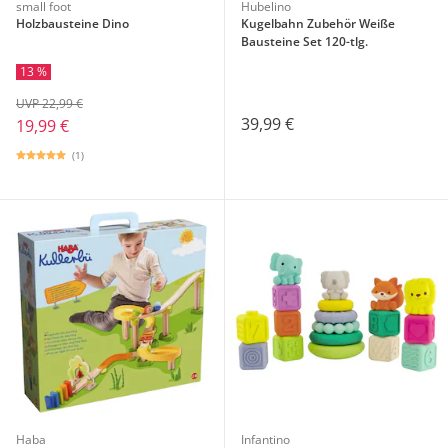
small foot
Hubelino
Holzbausteine Dino
Kugelbahn Zubehör Weiße
Bausteine Set 120-tlg.
13 %
UVP 22,99 €
39,99 €
19,99 €
(1)
Haba
Infantino