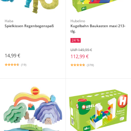
Haba
Hubelino
Spielkissen Regenbogenspaß
Kugelbahn Baukasten maxi 213-
tlg.
24 %
UVP 149,99 €
14,99 €
112,99 €
(19)
(378)