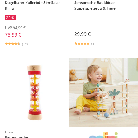
Kugelbahn Kullerbü - Sim-Sala-
Sensorische Bauklötze,
Kling
Stapelspielzeug & Tiere
22 %
UVP 94,99 €
29,99 €
73,99 €
(1)
(19)
Hape
Regenmacher