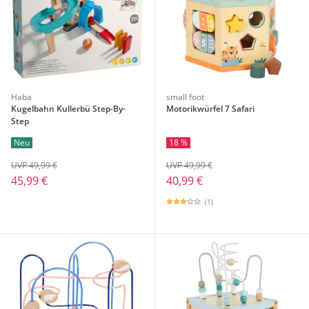
Haba
small foot
Kugelbahn Kullerbü Step-By-
Motorikwürfel 7 Safari
Step
Neu
18 %
UVP 49,99 €
UVP 49,99 €
45,99 €
40,99 €
(1)