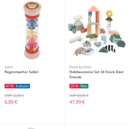
solini
Done by Deer
Regenmacher Safari
Holzbausteine Set 34 Stück Deer
Friends
47 %
Exklusiv
20 %
Neu
UVP 12,99 €
UVP 59,95 €
6,89 €
47,99 €