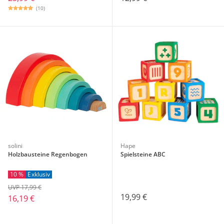
(10)
solini
Hape
Holzbausteine Regenbogen
Spielsteine ABC
10 %
Exklusiv
UVP 17,99 €
19,99 €
16,19 €