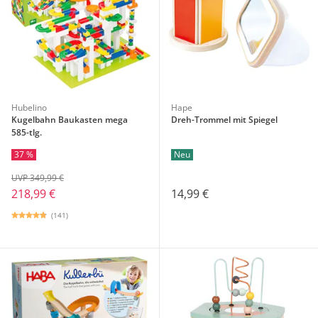
Hubelino
Hape
Kugelbahn Baukasten mega
Dreh-Trommel mit Spiegel
585-tlg.
37 %
Neu
UVP 349,99 €
218,99 €
14,99 €
(141)