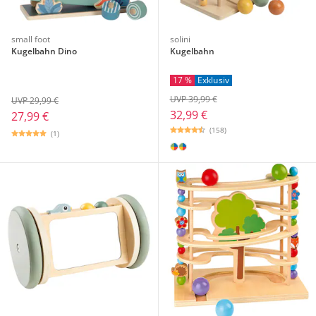
small foot
solini
Kugelbahn Dino
Kugelbahn
17 %
Exklusiv
UVP 39,99 €
UVP 29,99 €
32,99 €
27,99 €
(158)
(1)