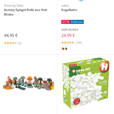
Done by Deer
solini
Activity Spiegel-Rolle aus Holz
Kugelbahn
Birdee
37 %
Exklusiv
UVP 39,99 €
44,95 €
24,99 €
(158)
(5)