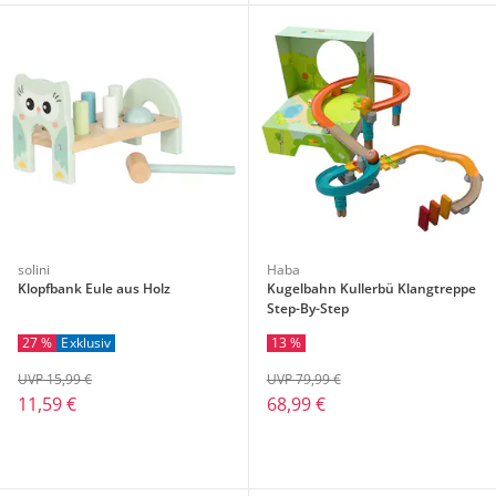
solini
Haba
Klopfbank Eule aus Holz
Kugelbahn Kullerbü Klangtreppe
Step-By-Step
27 %
Exklusiv
13 %
UVP 15,99 €
UVP 79,99 €
11,59 €
68,99 €