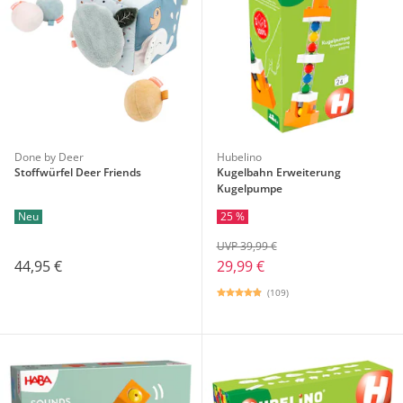
Done by Deer
Hubelino
Stoffwürfel Deer Friends
Kugelbahn Erweiterung
Kugelpumpe
Neu
25 %
UVP 39,99 €
44,95 €
29,99 €
(109)