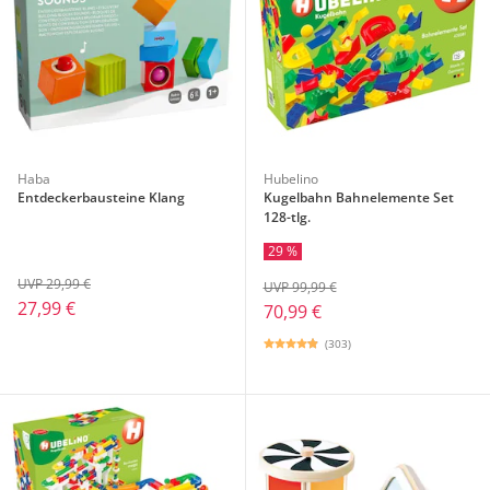
Haba
Hubelino
Entdeckerbausteine Klang
Kugelbahn Bahnelemente Set
128-tlg.
29 %
UVP 29,99 €
UVP 99,99 €
27,99 €
70,99 €
(303)