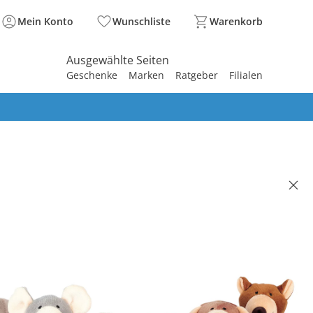
Mein Konto
Wunschliste
Warenkorb
Ausgewählte Seiten
Geschenke
Marken
Ratgeber
Filialen
spirieren
spirieren
spirieren
spirieren
spirieren
spirieren
spirieren
spirieren
spirieren
spiel PlayQ
(53)
 €
99 €
. und zzgl.
Versandkosten