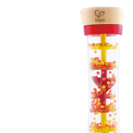
(9)
11,99 €
inkl. MwSt. und zzgl.
Versandkosten
In den Warenkorb
Lieferung nach Hause
Sofort lieferbar - in 2-3 Werktagen bei Dir
Filialabholung
Einen Moment bitte...