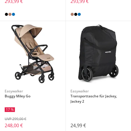
293,99 €
293,99 €
Easywalker
Easywalker
Buggy Miley Go
Transporttasche für Jackey,
Jackey 2
17 %
UVP 299,00 €
24,99 €
248,00 €