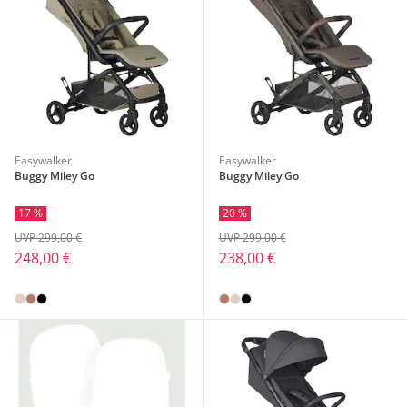
Easywalker
Easywalker
Buggy Miley Go
Buggy Miley Go
17 %
20 %
UVP 299,00 €
UVP 299,00 €
248,00 €
238,00 €