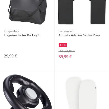
Easywalker
Easywalker
Tragetasche für Rockey S
Autositz Adapter Set für Zoey
11 %
UVP 44,99 €
29,99 €
39,99 €