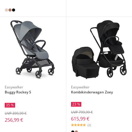
Easywalker
Easywalker
Buggy Rockey S
Kombikinderwagen Zoey
23 %
35 %
UVP 799,99 €
UVP 399,99 €
615,99 €
256,99 €
(2)