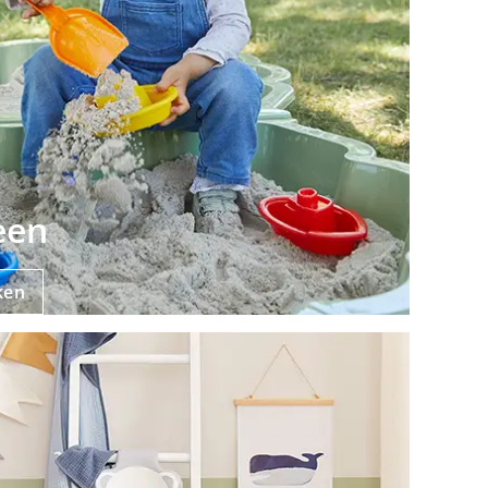
een
ken