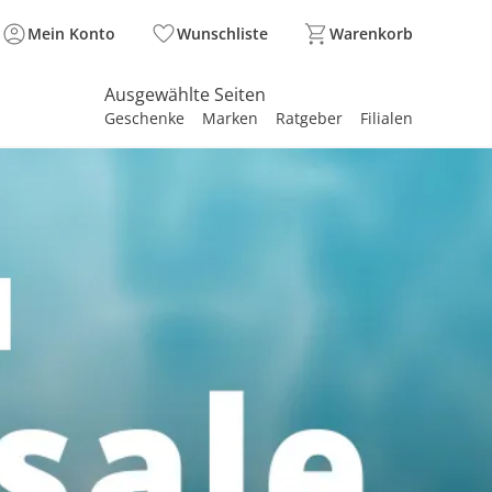
Mein Konto
Wunschliste
Warenkorb
Ausgewählte Seiten
Geschenke
Marken
Ratgeber
Filialen
spirieren
spirieren
spirieren
spirieren
spirieren
spirieren
spirieren
spirieren
spirieren