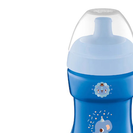
(6)
9,99 €
inkl. MwSt. und zzgl.
Versandkosten
Variante
blau
In den Warenkorb
Lieferung nach Hause
Sofort lieferbar - in 2-3 Werktagen bei Dir
Filialabholung