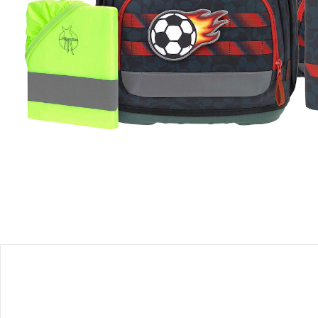
Lieferung nach Hause
Sofort lieferbar - in 2-3 Werktagen bei Dir
Filialabholung
Einen Moment bitte...
Produktbeschreibung
Produktdetails
Hinweise, Siegel & Hersteller