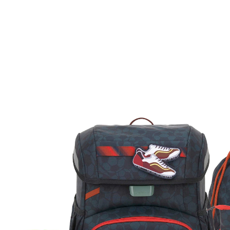
LÄSSIG
Schulranzen-Set Light Unique 6-tlg. Football
deep
23 %
UVP 269,95 €
206,99 €
inkl. MwSt. und zzgl.
Versandkosten
Variante
Football deep
In den Warenkorb