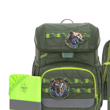
UVP 269,95 €
200,99 €
inkl. MwSt. und zzgl.
Versandkosten
Variante
Jungle green
In den Warenkorb
Lieferung nach Hause
Sofort lieferbar - in 2-3 Werktagen bei Dir
Filialabholung