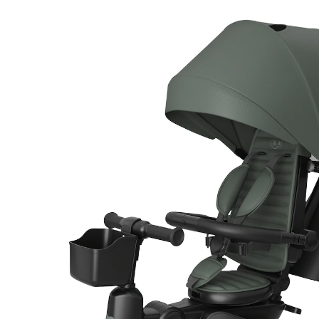
138,99 €
inkl. MwSt. und zzgl.
Versandkosten
Variante
grün
Bei Verfügbarkeit erinnern
Lieferung nach Hause
Derzeit nicht lieferbar
Filialabholung
Einen Moment bitte...