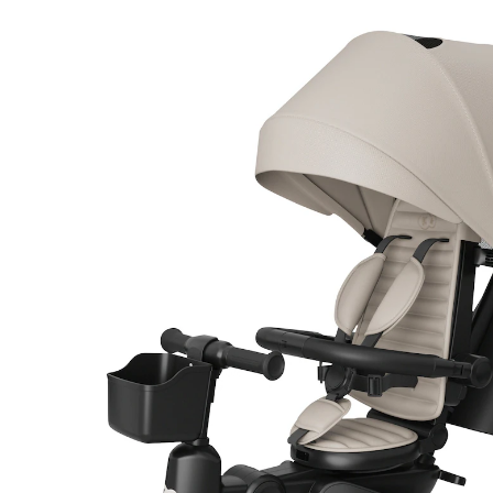
139,00 €
inkl. MwSt. und zzgl.
Versandkosten
Variante
beige
Bei Verfügbarkeit erinnern
Lieferung nach Hause
Derzeit nicht lieferbar
Filialabholung
Einen Moment bitte...