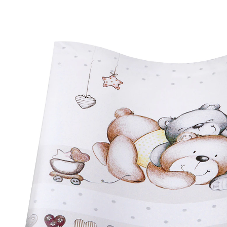
20% EXTRA
29,95 €
inkl. MwSt. und zzgl.
Versandkosten
Variante
Schmusebär
+ 2
In den Warenkorb
Lieferung nach Hause
Sofort lieferbar - in 2-3 Werktagen bei Dir
Filialabholung