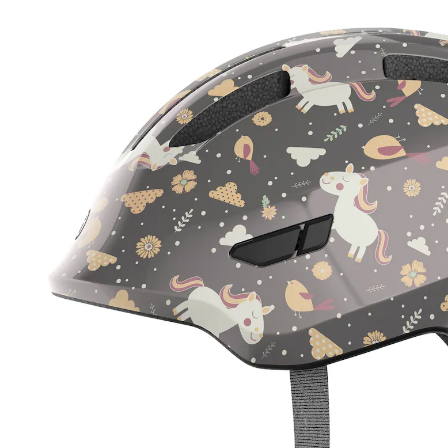
(45)
30 %
UVP 39,95 €
ab
27,99 €
inkl. MwSt. und zzgl.
Versandkosten
Variante
grey horse
+ 8
Größe
In den Warenkorb
Lieferung nach Hause