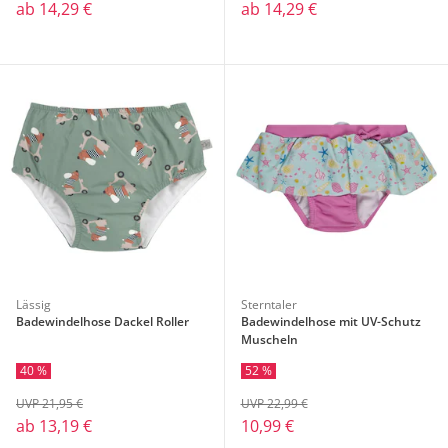
ab
14,29 €
ab
14,29 €
Lässig
Sterntaler
Badewindelhose Dackel Roller
Badewindelhose mit UV-Schutz
Muscheln
40 %
52 %
UVP 21,95 €
UVP 22,99 €
ab
13,19 €
10,99 €