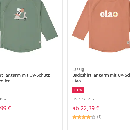
Lässig
rt langarm mit UV-Schutz
Badeshirt langarm mit UV-Sc
oller
Ciao
19 %
95 €
UVP 27,95 €
,99 €
ab
22,39 €
(1)