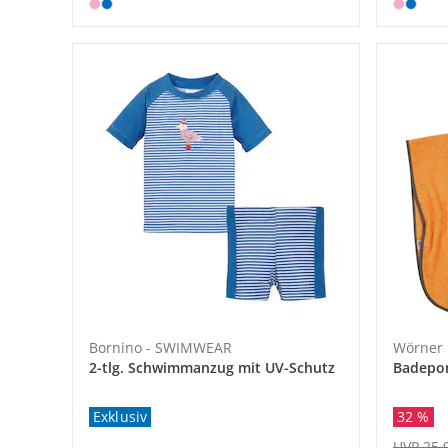
Bornino - SWIMWEAR
Wörner
2-tlg. Schwimmanzug mit UV-Schutz
Badepo
Exklusiv
32 %
UVP 25,