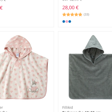
28,00 €
 €
(33)
er
Fillikid