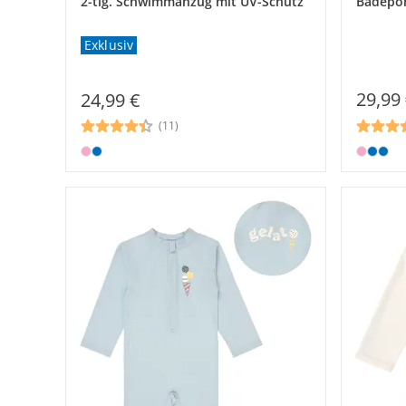
2-tlg. Schwimmanzug mit UV-Schutz
Badepo
Exklusiv
29,99
24,99 €
(11)