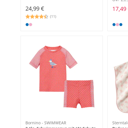
24,99 €
17,49
(11)
Bornino - SWIMWEAR
Sterntal