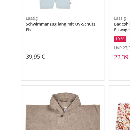
Lässig
Lässig
Schwimmanzug lang mit UV-Schutz
Badeshi
Eis
Eiswag
19 %
UVP 27,
39,95 €
22,39