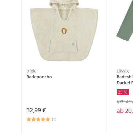
trixie
Lässig
Badeponcho
Badeshi
Dackel R
25 %
UVP 27,
32,99 €
ab
20
(1)