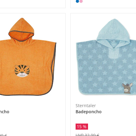
Sterntaler
ncho
Badeponcho
15 %
UVP 32,99 €
99 €