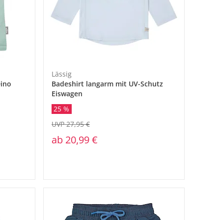
Lässig
Dino
Badeshirt langarm mit UV-Schutz
Eiswagen
25 %
UVP 27,95 €
ab
20,99 €