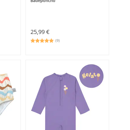
Badeponcho
25,99 €
(9)