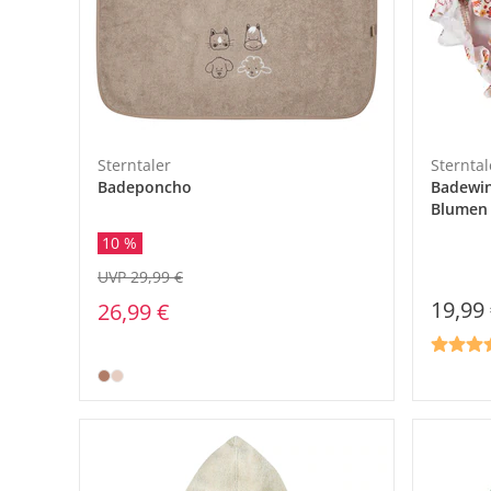
Sterntaler
Sterntal
Badeponcho
Badewin
Blumen
10 %
UVP 29,99 €
19,99
26,99 €