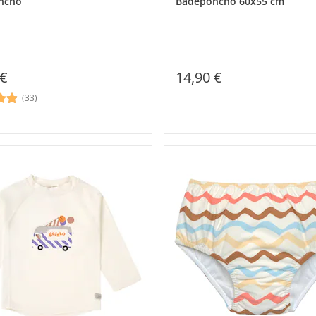
ncho
Badeponcho 60x55 cm
 €
14,90 €
(33)