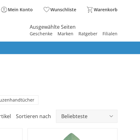
Mein Konto
Wunschliste
Warenkorb
Ausgewählte Seiten
Geschenke
Marken
Ratgeber
Filialen
spirieren
spirieren
spirieren
spirieren
spirieren
spirieren
spirieren
spirieren
spirieren
uzenhandtücher
tikel
Sortieren nach