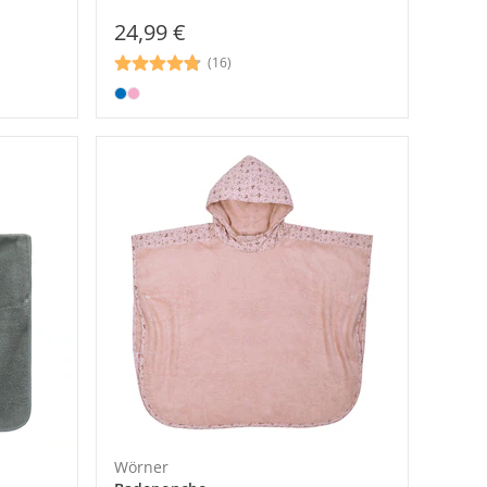
24,99 €
(16)
Wörner