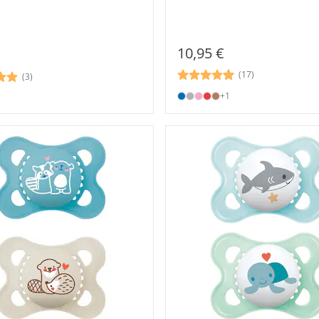
10,95 €
(17)
(3)
+1