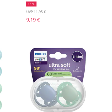
23 %
UVP 11,95 €
9,19 €