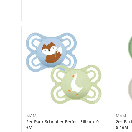
MAM
MAM
2er-Pack Schnuller Perfect Silikon, 0-
2er-Pack
6M
6-16M