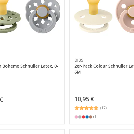
BIBS
k Boheme Schnuller Latex, 0-
2er-Pack Colour Schnuller Lat
6M
10,95 €
 €
(17)
+1