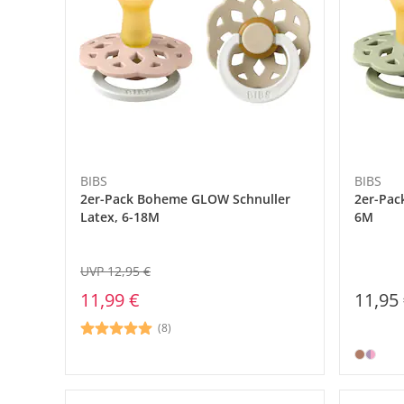
BIBS
BIBS
2er-Pack Boheme GLOW Schnuller
2er-Pac
Latex, 6-18M
6M
UVP 12,95 €
11,99 €
11,95
(8)