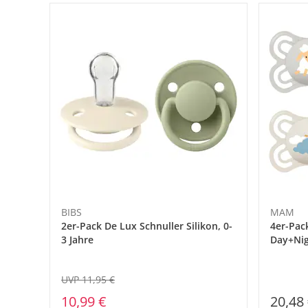
BIBS
MAM
2er-Pack De Lux Schnuller Silikon, 0-
4er-Pac
3 Jahre
Day+Nig
UVP 11,95 €
10,99 €
20,48