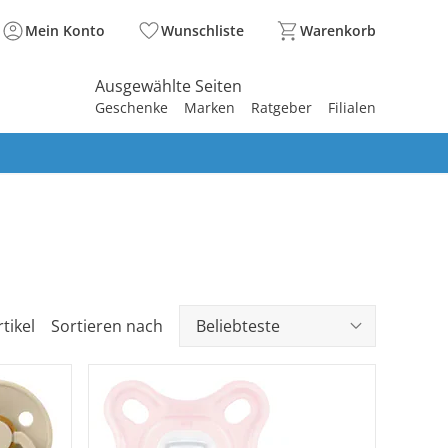
Mein Konto
Wunschliste
Warenkorb
Ausgewählte Seiten
Geschenke
Marken
Ratgeber
Filialen
spirieren
spirieren
spirieren
spirieren
spirieren
spirieren
spirieren
spirieren
spirieren
tikel
Sortieren nach