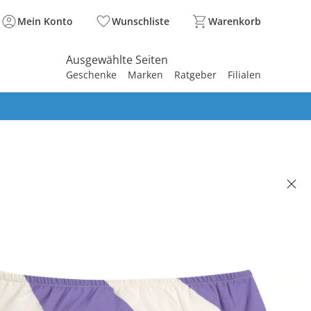
Mein Konto
Wunschliste
Warenkorb
Ausgewählte Seiten
Geschenke
Marken
Ratgeber
Filialen
spirieren
spirieren
spirieren
spirieren
spirieren
spirieren
spirieren
spirieren
spirieren
indelhose Streifen lila/natur
 €
59 €
. und zzgl.
Versandkosten