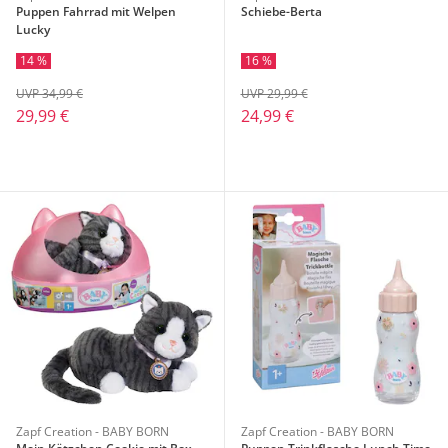
Puppen Fahrrad mit Welpen
Schiebe-Berta
Lucky
14 %
16 %
UVP 34,99 €
UVP 29,99 €
29,99 €
24,99 €
Zapf Creation - BABY BORN
Zapf Creation - BABY BORN