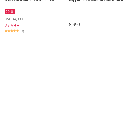
Mein Kätzchen Cookie mit Box
Puppen Trinkflasche Lunch Time
20 %
UVP 34,99 €
6,99 €
27,99 €
(4)