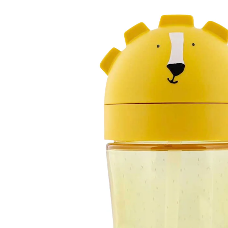
14,99 €
inkl. MwSt. und zzgl.
Versandkosten
Variante
Mr. Lion
+ 1
In den Warenkorb
Lieferung nach Hause
Sofort lieferbar - in 2-3 Werktagen bei Dir
Filialabholung
Einen Moment bitte...