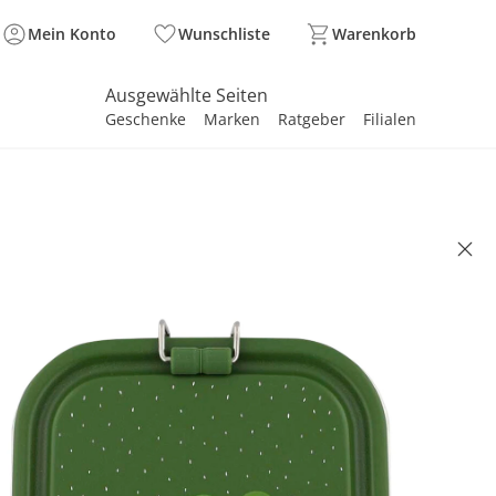
Mein Konto
Wunschliste
Warenkorb
Ausgewählte Seiten
Geschenke
Marken
Ratgeber
Filialen
spirieren
spirieren
spirieren
spirieren
spirieren
spirieren
spirieren
spirieren
spirieren
ose klein Mr. Alligator
99 €
. und zzgl.
Versandkosten
Mr. Alligator