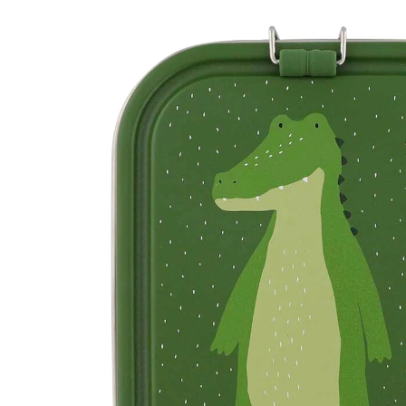
32,99 €
inkl. MwSt. und zzgl.
Versandkosten
Variante
Mr. Alligator
In den Warenkorb
Lieferung nach Hause
Sofort lieferbar - in 2-3 Werktagen bei Dir
Filialabholung
Einen Moment bitte...