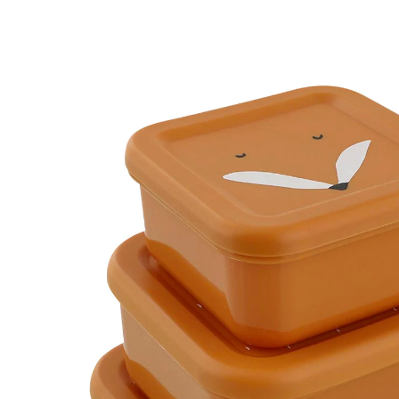
TRIXIE
3tlg.-Set Snackboxen Fuchs / orange
12,99 €
inkl. MwSt. und zzgl.
Versandkosten
Variante
Fuchs / orange
In den Warenkorb
Lieferung nach Hause
Sofort lieferbar - in 2-3 Werktagen bei Dir