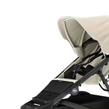
Buckle (2026) soft beige
13 %
UVP 849,95 €
731,99 €
inkl. MwSt. und zzgl.
Versandkosten
Variante
soft beige
In den Warenkorb
Lieferung nach Hause
Sofort lieferbar - in 2-3 Werktagen bei Dir