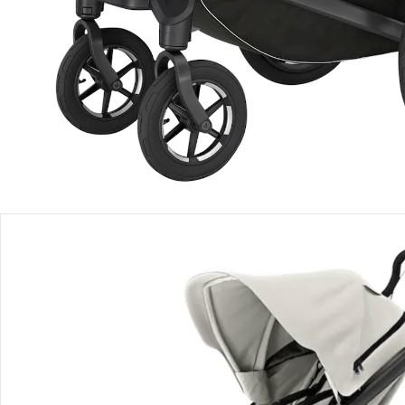
Filialabholung
Einen Moment bitte...
Produktbeschreibung
Produktdetails
Hinweise, Siegel & Hersteller
Bewertungen