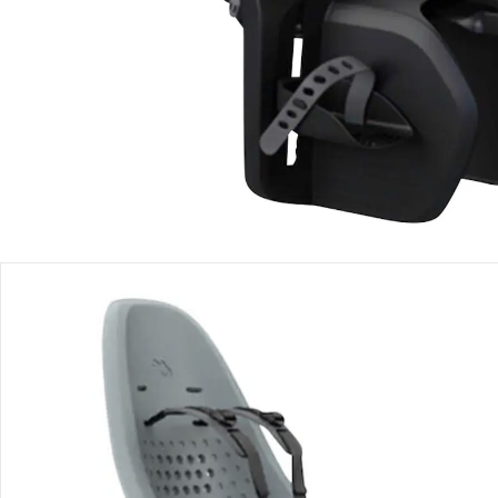
Filialabholung
Einen Moment bitte...
Produktbeschreibung
Produktdetails
Hinweise, Siegel & Hersteller
Bewertungen