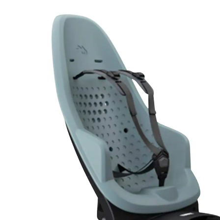
(2026) mid blue
14 %
UVP 139,95 €
120,09 €
inkl. MwSt. und zzgl.
Versandkosten
Variante
mid blue
In den Warenkorb
Lieferung nach Hause
Lieferbar - in 5 Wochen bei Dir