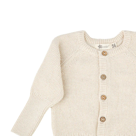
29,99 €
inkl. MwSt. und zzgl.
Versandkosten
Variante
natur
Größe
Größenberater
In den Warenkorb
Lieferung nach Hause