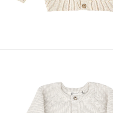
Sofort lieferbar - in 2-3 Werktagen bei Dir
Filialabholung
Einen Moment bitte...
Produktbeschreibung
Produktdetails
Hinweise, Siegel & Hersteller