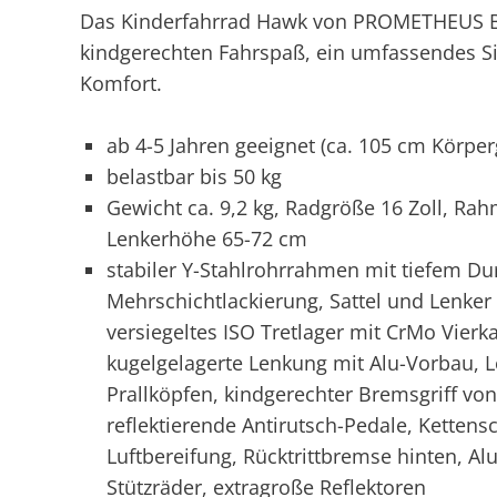
Das Kinderfahrrad Hawk von PROMETHEUS BI
kindgerechten Fahrspaß, ein umfassendes S
Komfort.
ab 4-5 Jahren geeignet (ca. 105 cm Körpe
belastbar bis 50 kg
Gewicht ca. 9,2 kg, Radgröße 16 Zoll, R
Lenkerhöhe 65-72 cm
stabiler Y-Stahlrohrrahmen mit tiefem Du
Mehrschichtlackierung, Sattel und Lenker
versiegeltes ISO Tretlager mit CrMo Vierk
kugelgelagerte Lenkung mit Alu-Vorbau, Le
Prallköpfen, kindgerechter Bremsgriff von
reflektierende Antirutsch-Pedale, Ketten
Luftbereifung, Rücktrittbremse hinten, 
Stützräder, extragroße Reflektoren