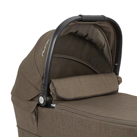
249,95 €
inkl. MwSt. und zzgl.
Versandkosten
Variante
pistachio
+ 2
In den Warenkorb
Lieferung nach Hause
Lieferbar - in 3-4 Werktagen bei Dir
Filialabholung
Einen Moment bitte...