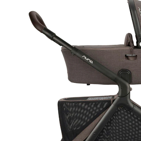
1.149,90 €
inkl. MwSt. und zzgl.
Versandkosten
Variante
chestnut
In den Warenkorb
Lieferung nach Hause
Lieferbar - in > 5 Wochen bei Dir
Filialabholung
Einen Moment bitte...