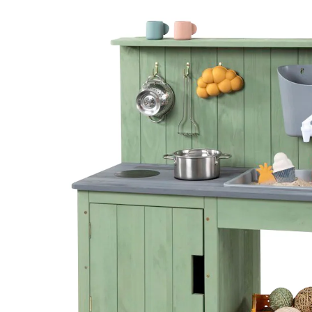
inkl. MwSt. und zzgl.
Versandkosten
Variante
eukalyptus
In den Warenkorb
Lieferung nach Hause
Lieferbar - in 9-11 Werktagen bei Dir
Filialabholung
Einen Moment bitte...