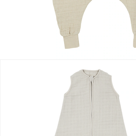
Sofort lieferbar - in 2-3 Werktagen bei Dir
Filialabholung
Einen Moment bitte...
Produktbeschreibung
Produktdetails
Hinweise, Siegel & Hersteller