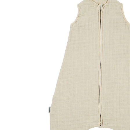
36 %
UVP 32,95 €
ab
20,95 €
inkl. MwSt. und zzgl.
Versandkosten
Variante
Soft Sand
+ 1
Größe
TOG-Empfehlung
Größenberater
In den Warenkorb
Lieferung nach Hause