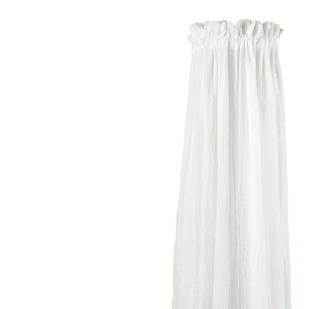
(9)
36,99 €
inkl. MwSt. und zzgl.
Versandkosten
Variante
offwhite
In den Warenkorb
Lieferung nach Hause
Sofort lieferbar - in 2-3 Werktagen bei Dir
Filialabholung