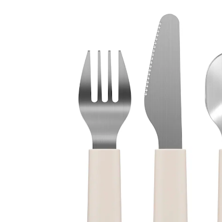
9,99 €
inkl. MwSt. und zzgl.
Versandkosten
In den Warenkorb
Lieferung nach Hause
Sofort lieferbar - in 2-3 Werktagen bei Dir
Filialabholung
Einen Moment bitte...