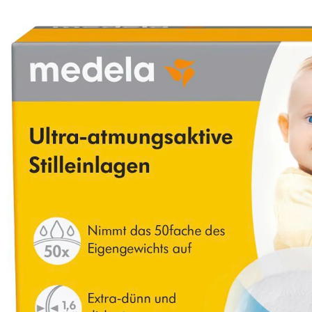
12 %
UVP 15,99 €
13,99 €
inkl. MwSt. und zzgl.
Versandkosten
In den Warenkorb
Lieferung nach Hause
Sofort lieferbar - in 2-3 Werktagen bei Dir
Filialabholung
Einen Moment bitte...