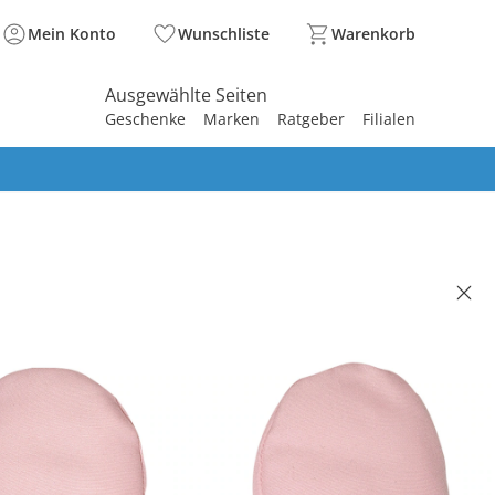
Mein Konto
Wunschliste
Warenkorb
Ausgewählte Seiten
Geschenke
Marken
Ratgeber
Filialen
spirieren
spirieren
spirieren
spirieren
spirieren
spirieren
spirieren
spirieren
spirieren
ofäustlinge rosa
99 €
. und zzgl.
Versandkosten
rosa