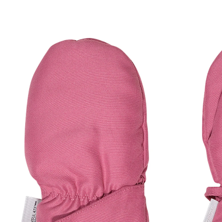
Thermofäustlinge rosa
15,99 €
inkl. MwSt. und zzgl.
Versandkosten
Größe
Größenberater
In den Warenkorb
Lieferung nach Hause
Sofort lieferbar - in 2-3 Werktagen bei Dir
Filialabholung