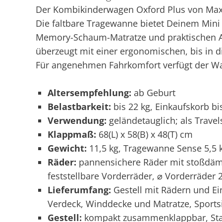
Der Kombikinderwagen Oxford Plus von Maxi-
Die faltbare Tragewanne bietet Deinem Mini
Memory-Schaum-Matratze und praktischen Ant
überzeugt mit einer ergonomischen, bis in d
Für angenehmen Fahrkomfort verfügt der Wa
Altersempfehlung:
ab Geburt
Belastbarkeit:
bis 22 kg, Einkaufskorb b
Verwendung:
geländetauglich; als Travel
Klappmaß:
68(L) x 58(B) x 48(T) cm
Gewicht:
11,5 kg, Tragewanne Sense 5,5 
Räder:
pannensichere Räder mit stoßdäm
feststellbare Vorderräder, ⌀ Vorderräder 
Lieferumfang:
Gestell mit Rädern und E
Verdeck, Winddecke und Matratze, Sportsi
Gestell:
kompakt zusammenklappbar, Sta