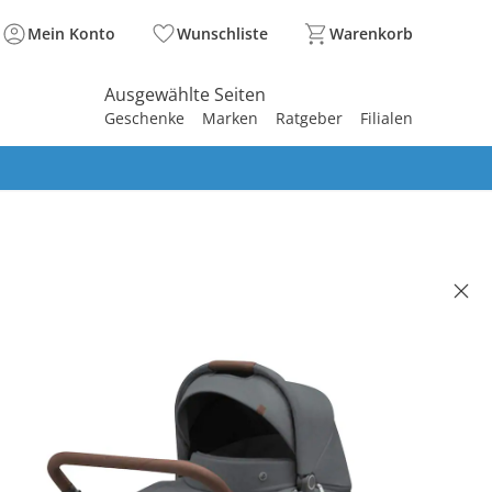
Mein Konto
Wunschliste
Warenkorb
Ausgewählte Seiten
Geschenke
Marken
Ratgeber
Filialen
spirieren
spirieren
spirieren
spirieren
spirieren
spirieren
spirieren
spirieren
spirieren
SI
kinderwagen Oxford Plus twillic
ite
(3)
9 €
,99 €