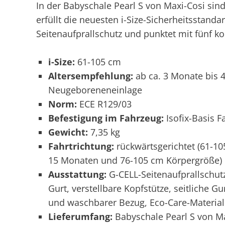
In der Babyschale Pearl S von Maxi-Cosi sin
erfüllt die neuesten i-Size-Sicherheitsstanda
Seitenaufprallschutz und punktet mit fünf ko
i-Size:
61-105 cm
Altersempfehlung:
ab ca. 3 Monate bis 4
Neugeboreneneinlage
Norm:
ECE R129/03
Befestigung im Fahrzeug:
Isofix-Basis F
Gewicht:
7,35 kg
Fahrtrichtung:
rückwärtsgerichtet (61-10
15 Monaten und 76-105 cm Körpergröße)
Ausstattung:
G-CELL-Seitenaufprallschutz
Gurt, verstellbare Kopfstütze, seitliche G
und waschbarer Bezug, Eco-Care-Materiali
Lieferumfang:
Babyschale Pearl S von Ma