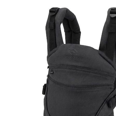
(933)
219,00 €
inkl. MwSt. und zzgl.
Versandkosten
Variante
melange black
+ 4
In den Warenkorb
Lieferung nach Hause
Sofort lieferbar - in 2-3 Werktagen bei Dir
Filialabholung