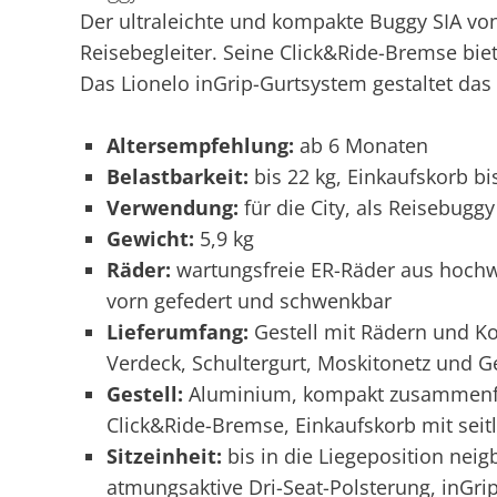
Der ultraleichte und kompakte Buggy SIA von
Reisebegleiter. Seine Click&Ride-Bremse bie
Das Lionelo inGrip-Gurtsystem gestaltet das
Altersempfehlung:
ab 6 Monaten
Belastbarkeit:
bis 22 kg, Einkaufskorb bi
Verwendung:
für die City, als Reisebuggy
Gewicht:
5,9 kg
Räder:
wartungsfreie ER-Räder aus hoch
vorn gefedert und schwenkbar
Lieferumfang:
Gestell mit Rädern und Ko
Verdeck, Schultergurt, Moskitonetz und G
Gestell:
Aluminium, kompakt zusammenfalt
Click&Ride-Bremse, Einkaufskorb mit seit
Sitzeinheit:
bis in die Liegeposition neig
atmungsaktive Dri-Seat-Polsterung, inGr