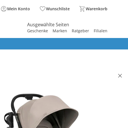
Mein Konto
Wunschliste
Warenkorb
Ausgewählte Seiten
Geschenke
Marken
Ratgeber
Filialen
spirieren
spirieren
spirieren
spirieren
spirieren
spirieren
spirieren
spirieren
spirieren
 SIA beige sand
,99 €
. und zzgl.
Versandkosten
beige sand