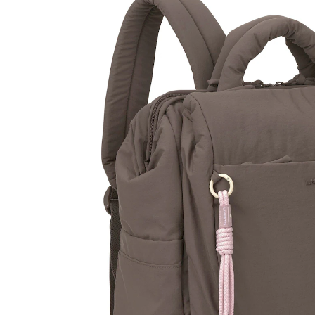
UVP 129,95 €
107,89 €
inkl. MwSt. und zzgl.
Versandkosten
Variante
chocolate
In den Warenkorb
Lieferung nach Hause
Sofort lieferbar - in 2-3 Werktagen bei Dir
Filialabholung