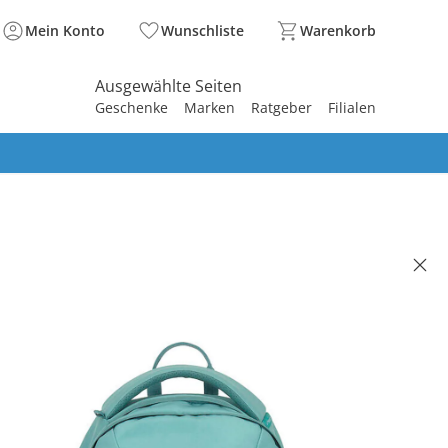
Mein Konto
Wunschliste
Warenkorb
Ausgewählte Seiten
Geschenke
Marken
Ratgeber
Filialen
spirieren
spirieren
spirieren
spirieren
spirieren
spirieren
spirieren
spirieren
spirieren
rucksack BOLD origin aqua
5 €
,99 €
. und zzgl.
Versandkosten
aqua