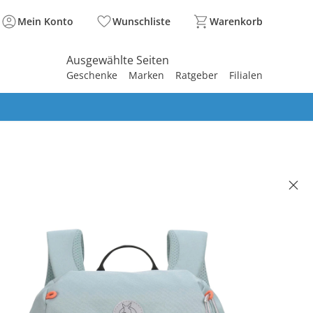
Mein Konto
Wunschliste
Warenkorb
Ausgewählte Seiten
Geschenke
Marken
Ratgeber
Filialen
spirieren
spirieren
spirieren
spirieren
spirieren
spirieren
spirieren
spirieren
spirieren
rrucksack Big Outdoor Backpack
e hellblau
(5)
 €
00 €