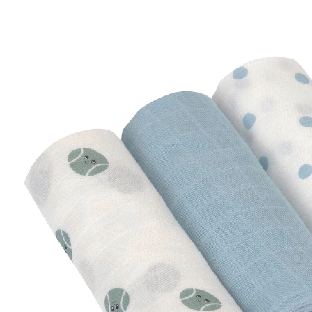
32 %
UVP 26,95 €
18,09 €
inkl. MwSt. und zzgl.
Versandkosten
Variante
Tiny Team blue
In den Warenkorb
Lieferung nach Hause
Sofort lieferbar - in 2-3 Werktagen bei Dir
Filialabholung