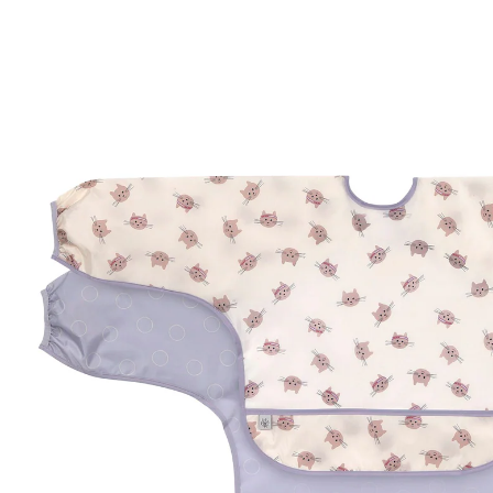
32 %
UVP 23,95 €
16,29 €
inkl. MwSt. und zzgl.
Versandkosten
Variante
Tiny Team Cat
In den Warenkorb
Lieferung nach Hause
Sofort lieferbar - in 2-3 Werktagen bei Dir
Filialabholung