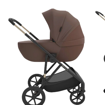
Babyschale MINK PRO 2 velvet mocca
558,00 €
inkl. MwSt. und zzgl.
Versandkosten
Variante
velvet mocca
Bei Verfügbarkeit erinnern
Lieferung nach Hause
Derzeit nicht lieferbar
Filialabholung