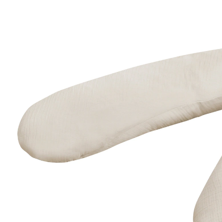
20 %
UVP 64,95 €
51,99 €
inkl. MwSt. und zzgl.
Versandkosten
Variante
sand
In den Warenkorb
Lieferung nach Hause
Sofort lieferbar - in 2-3 Werktagen bei Dir
Filialabholung