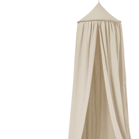
UVP 79,95 €
63,89 €
inkl. MwSt. und zzgl.
Versandkosten
Variante
sand
In den Warenkorb
Lieferung nach Hause
Sofort lieferbar - in 2-3 Werktagen bei Dir
Filialabholung