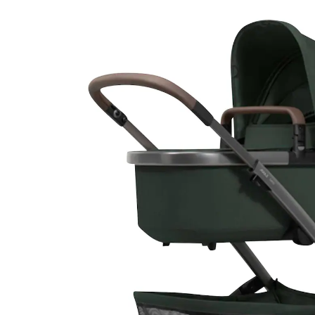
1.299,00 €
inkl. MwSt. und zzgl.
Versandkosten
Variante
forest green
+ 2
In den Warenkorb
Lieferung nach Hause
Lieferbar - in 3 Wochen bei Dir
Filialabholung
Einen Moment bitte...