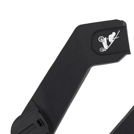
49,95 €
inkl. MwSt. und zzgl.
Versandkosten
Variante
untere Position
In den Warenkorb
Lieferung nach Hause
Sofort lieferbar - in 2-3 Werktagen bei Dir
Filialabholung
Einen Moment bitte...