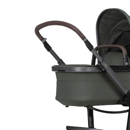
(5)
1.299,00 €
inkl. MwSt. und zzgl.
Versandkosten
Variante
forest green
+ 2
In den Warenkorb
Lieferung nach Hause
Lieferbar - in 3-4 Werktagen bei Dir
Filialabholung