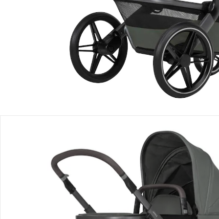
Einen Moment bitte...
Alternativprodukt
Bist Du an einem Alternativprodukt interessiert? Wir haben
folgenden Vorschlag für Dich:
Joolz - DAY⁵
Kombikinderwagen Trio-Set inkl.
Babyschale Pebble 360 Pro 2
1.605,99 €
Produktbeschreibung