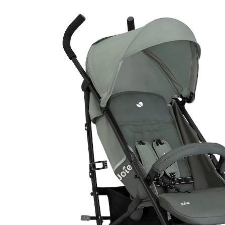
89,95 €
inkl. MwSt. und zzgl.
Versandkosten
Variante
celeste
In den Warenkorb
Lieferung nach Hause
Lieferbar - in 3-4 Werktagen bei Dir
Filialabholung
Einen Moment bitte...